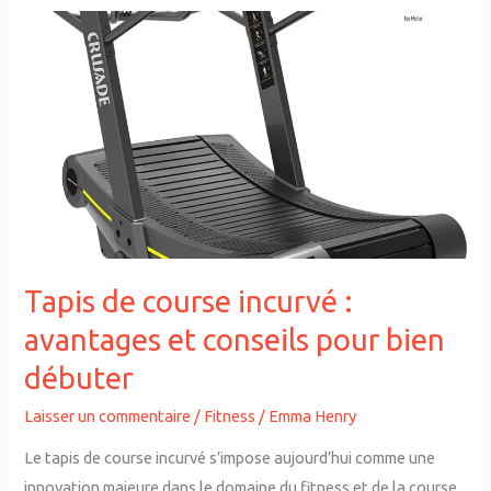
Tapis
de
course
incurvé
:
avantages
et
conseils
pour
bien
Tapis de course incurvé :
débuter
avantages et conseils pour bien
débuter
Laisser un commentaire
/
Fitness
/
Emma Henry
Le tapis de course incurvé s’impose aujourd’hui comme une
innovation majeure dans le domaine du fitness et de la course