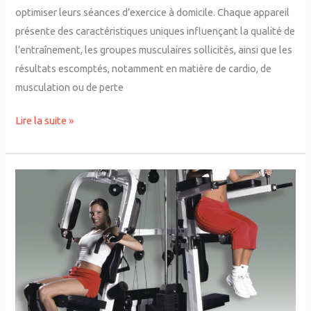
optimiser leurs séances d’exercice à domicile. Chaque appareil
présente des caractéristiques uniques influençant la qualité de
l’entraînement, les groupes musculaires sollicités, ainsi que les
résultats escomptés, notamment en matière de cardio, de
musculation ou de perte
Lire la suite »
Tapis
de
course
ou
rameur
:
quel
équipement