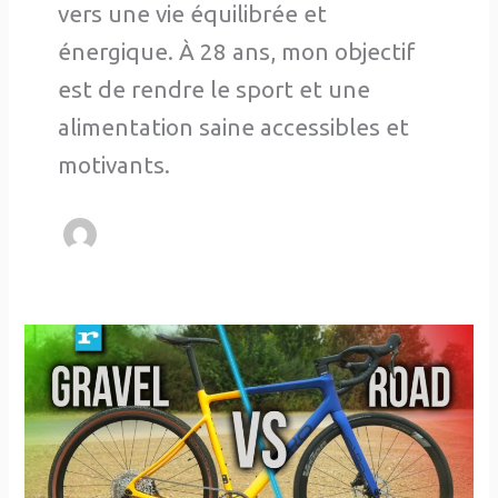
vers une vie équilibrée et
énergique. À 28 ans, mon objectif
est de rendre le sport et une
alimentation saine accessibles et
motivants.
Quelle
différence
entre
un
vélo
de