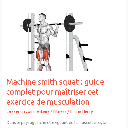
Machine
smith
squat
:
guide
complet
pour
maîtriser
cet
Machine smith squat : guide
exercice
complet pour maîtriser cet
de
exercice de musculation
musculation
Laisser un commentaire
/
Fitness
/
Emma Henry
Dans le paysage riche et exigeant de la musculation, la