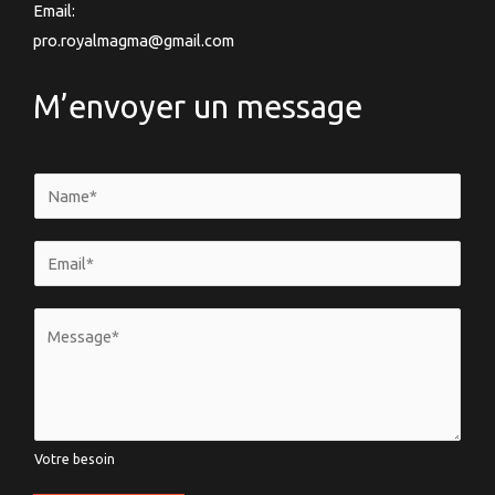
Email:
pro.royalmagma@gmail.com
M’envoyer un message
N
a
m
E
e
m
*
a
V
i
o
l
t
*
r
e
Votre besoin
b