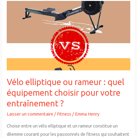
Vélo
elliptique
ou
rameur
:
quel
équipement
choisir
pour
votre
Vélo elliptique ou rameur : quel
entraînement
équipement choisir pour votre
?
entraînement ?
Laisser un commentaire
/
Fitness
/
Emma Henry
Choisir entre un vélo elliptique et un rameur constitue un
dilemme courant pour les passionnés de fitness qui souhaitent