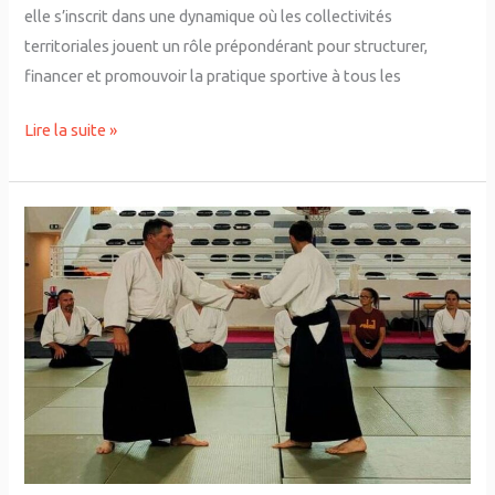
majeurs
elle s’inscrit dans une dynamique où les collectivités
territoriales jouent un rôle prépondérant pour structurer,
financer et promouvoir la pratique sportive à tous les
Lire la suite »
Aïkido
:
Maîtriser
la
résistance
entre
force
constructive
et
piège