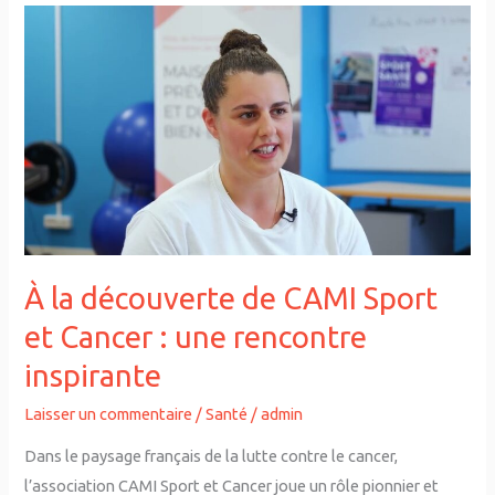
À
la
découverte
de
CAMI
Sport
et
Cancer
:
une
À la découverte de CAMI Sport
rencontre
et Cancer : une rencontre
inspirante
inspirante
Laisser un commentaire
/
Santé
/
admin
Dans le paysage français de la lutte contre le cancer,
l’association CAMI Sport et Cancer joue un rôle pionnier et