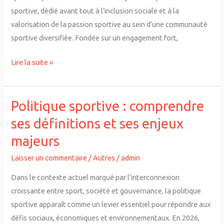
sportive
sportive, dédié avant tout à l’inclusion sociale et à la
valorisation de la passion sportive au sein d’une communauté
sportive diversifiée. Fondée sur un engagement fort,
Lire la suite »
Politique sportive : comprendre
Politique
sportive
ses définitions et ses enjeux
:
majeurs
comprendre
ses
Laisser un commentaire
/
Autres
/
admin
définitions
Dans le contexte actuel marqué par l’interconnexion
et
croissante entre sport, société et gouvernance, la politique
ses
sportive apparaît comme un levier essentiel pour répondre aux
enjeux
défis sociaux, économiques et environnementaux. En 2026,