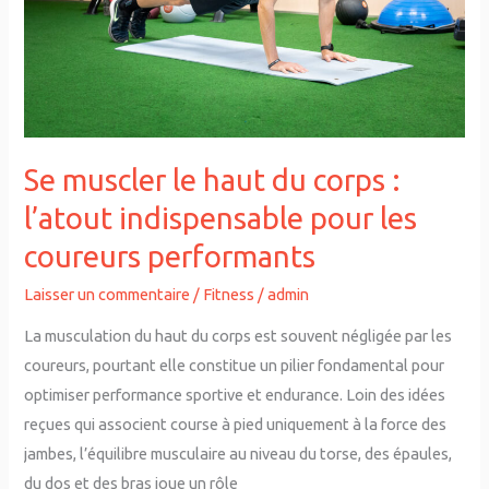
corps
:
l’atout
indispensable
pour
les
Se muscler le haut du corps :
coureurs
performants
l’atout indispensable pour les
coureurs performants
Laisser un commentaire
/
Fitness
/
admin
La musculation du haut du corps est souvent négligée par les
coureurs, pourtant elle constitue un pilier fondamental pour
optimiser performance sportive et endurance. Loin des idées
reçues qui associent course à pied uniquement à la force des
jambes, l’équilibre musculaire au niveau du torse, des épaules,
du dos et des bras joue un rôle