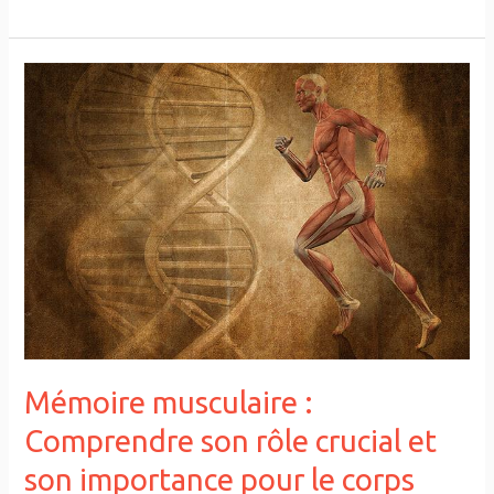
Mémoire
musculaire
:
Comprendre
son
rôle
crucial
et
son
importance
pour
Mémoire musculaire :
le
Comprendre son rôle crucial et
corps
son importance pour le corps