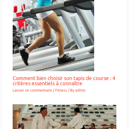
Comment bien choisir son tapis de course : 4
critères essentiels à connaître
Laisser un commentaire
/
Fitness
/ By
admin