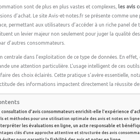
ommation sont de plus en plus vastes et complexes,
les avis
isions d’achat. Le site Avis-et-notes.fr se présente comme un
ace, permettant aux utilisateurs d’accéder à un riche panel de
ituent un levier majeur non seulement pour juger la qualité de
par d’autres consommateurs.
 centrale dans l’exploitation de ce type de données. En effet, 
nde une attention particulière. L’usage intelligent de ces outi
 faire des choix éclairés. Cette pratique s’avère essentielle, 
exactitude des informations impactent directement la réussite de
ontents
consultation d’avis consommateurs enrichit-elle l’expérience d’ach
ils et méthodes pour une utilisation optimale des avis et notes en ligne
interpréter les évaluations en ligne, un acte responsable et bénéfiq
ntages clés d’une approche attentive et structurée des avis consomma
 éviter pour garantir la fiabilité des avis et notes en ligne