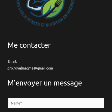
Me contacter
Email:
pro.royalmagma@gmail.com
M’envoyer un message
N
a