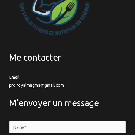
Me contacter
Email:
pro.royalmagma@gmail.com
M’envoyer un message
N
a