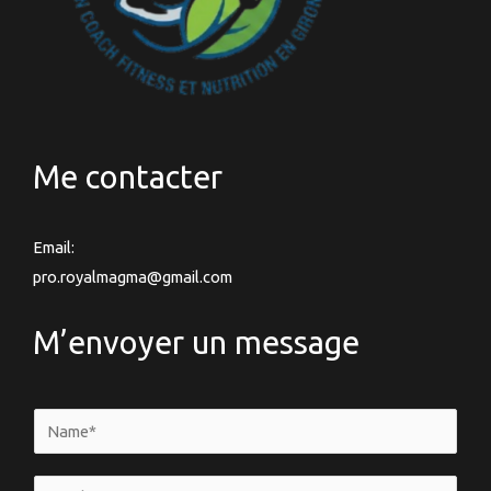
Me contacter
Email:
pro.royalmagma@gmail.com
M’envoyer un message
N
a
m
E