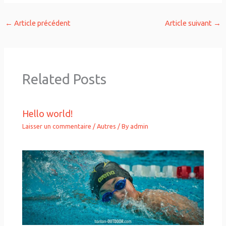
←
Article précédent
Article suivant
→
Related Posts
Hello world!
Laisser un commentaire
/
Autres
/ By
admin