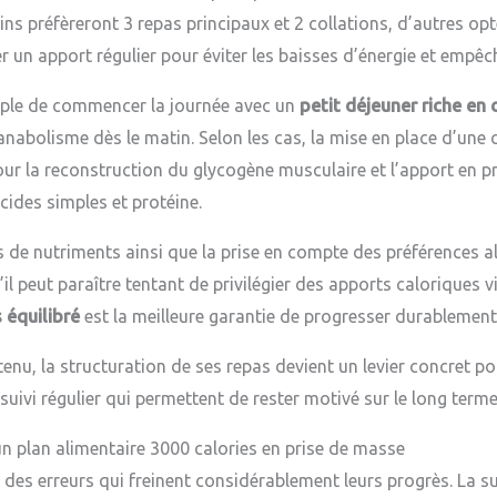
ains préfèreront 3 repas principaux et 2 collations, d’autres op
er un apport régulier pour éviter les baisses d’énergie et empê
emple de commencer la journée avec un
petit déjeuner riche en 
’anabolisme dès le matin. Selon les cas, la mise en place d’une
ur la reconstruction du glycogène musculaire et l’apport en pro
ides simples et protéine.
es de nutriments ainsi que la prise en compte des préférences a
l peut paraître tentant de privilégier des apports caloriques 
 équilibré
est la meilleure garantie de progresser durablement
nu, la structuration de ses repas devient un levier concret po
suivi régulier qui permettent de rester motivé sur le long terme
un plan alimentaire 3000 calories en prise de masse
s erreurs qui freinent considérablement leurs progrès. La su