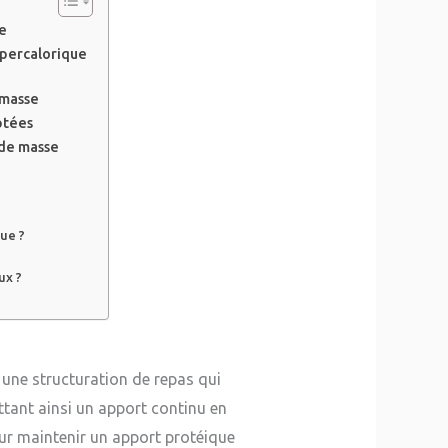
re
ypercalorique
 masse
ptées
 de masse
ue ?
ux ?
 une structuration de repas qui
tant ainsi un apport continu en
pour maintenir un apport protéique