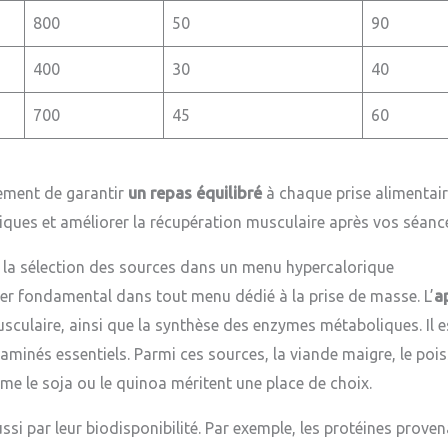
800
50
90
400
30
40
700
45
60
ement de garantir
un repas équilibré
à chaque prise alimentair
triques et améliorer la récupération musculaire après vos séan
t la sélection des sources dans un menu hypercalorique
lier fondamental dans tout menu dédié à la prise de masse. L’
a
usculaire, ainsi que la synthèse des enzymes métaboliques. Il e
minés essentiels. Parmi ces sources, la viande maigre, le poiss
me le soja ou le quinoa méritent une place de choix.
ssi par leur biodisponibilité. Par exemple, les protéines pro