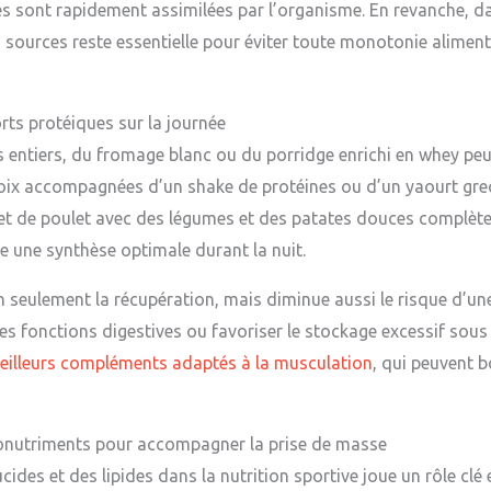
lles sont rapidement assimilées par l’organisme. En revanche, 
s sources reste essentielle pour éviter toute monotonie alimenta
rts protéiques sur la journée
fs entiers, du fromage blanc ou du porridge enrichi en whey peu
 noix accompagnées d’un shake de protéines ou d’un yaourt gre
let de poulet avec des légumes et des patates douces complète c
e une synthèse optimale durant la nuit.
n seulement la récupération, mais diminue aussi le risque d’u
les fonctions digestives ou favoriser le stockage excessif sous 
eilleurs compléments adaptés à la musculation
, qui peuvent b
onutriments pour accompagner la prise de masse
ucides et des lipides dans la nutrition sportive joue un rôle cl