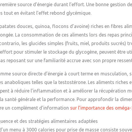
première source d’énergie durant l’effort. Une bonne gestion de 
s tout en évitant l’effet rebond glycémique.
patates douces, quinoa, flocons d’avoine) riches en fibres alim
olongée. La consommation de ces aliments lors des repas princ
ontrario, les glucides simples (fruits, miel, produits sucrés) t
ffort pour stimuler le stockage du glycogène, peuvent être uti
epas reposant sur une familiarité accrue avec son propre ressen
comme source directe d’énergie à court terme en musculation, s
aboliques telles que la testostérone. Les aliments riches en
ipent à réduire l’inflammation et à améliorer la récupération mus
r la santé générale et la performance. Pour approfondir la dim
ffre un complément d’information
sur l’importance des oméga-
quence et des stratégies alimentaires adaptées
e d’un menu à 3000 calories pour prise de masse consiste souve