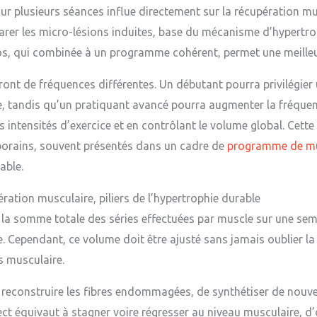
 sur plusieurs séances influe directement sur la récupération mu
arer les micro-lésions induites, base du mécanisme d’hypertrop
pos, qui combinée à un programme cohérent, permet une meille
ieront de fréquences différentes. Un débutant pourra privilégie
, tandis qu’un pratiquant avancé pourra augmenter la fréquen
 intensités d’exercice et en contrôlant le volume global. Cette
orains, souvent présentés dans un cadre de
programme de mus
able.
ration musculaire, piliers de l’hypertrophie durable
la somme totale des séries effectuées par muscle sur une sema
. Cependant, ce volume doit être ajusté sans jamais oublier la
s musculaire.
reconstruire les fibres endommagées, de synthétiser de nouvel
ect équivaut à stagner voire régresser au niveau musculaire, d