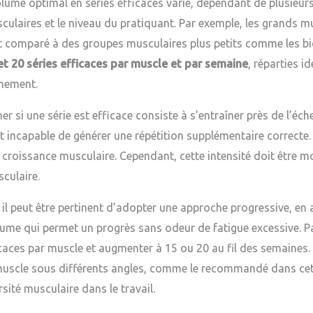
lume optimal en séries efficaces varie, dépendant de plusieur
culaires et le niveau du pratiquant. Par exemple, les grands
 comparé à des groupes musculaires plus petits comme les bice
et 20 séries efficaces par muscle et par semaine
, réparties i
înement.
i une série est efficace consiste à s’entraîner près de l’échec
it incapable de générer une répétition supplémentaire correcte.
a croissance musculaire. Cependant, cette intensité doit être m
culaire.
l peut être pertinent d’adopter une approche progressive, e
volume qui permet un progrès sans odeur de fatigue excessive. 
aces par muscle et augmenter à 15 ou 20 au fil des semaines. En
 le muscle sous différents angles, comme le recommandé dans ce
sité musculaire dans le travail.