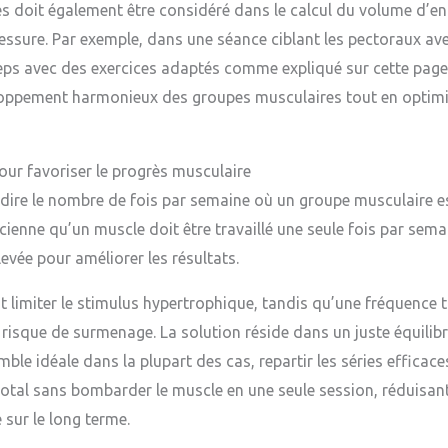
es doit également être considéré dans le calcul du volume d’en
lessure. Par exemple, dans une séance ciblant les pectoraux avec
ceps avec des exercices adaptés comme expliqué sur cette pag
eloppement harmonieux des groupes musculaires tout en optimi
our favoriser le progrès musculaire
dire le nombre de fois par semaine où un groupe musculaire est 
ncienne qu’un muscle doit être travaillé une seule fois par sem
levée pour améliorer les résultats.
 limiter le stimulus hypertrophique, tandis qu’une fréquence t
risque de surmenage. La solution réside dans un juste équilib
le idéale dans la plupart des cas, repartir les séries efficace
otal sans bombarder le muscle en une seule session, réduisant
 sur le long terme.