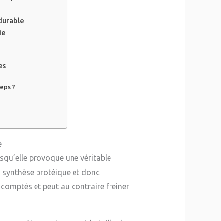
 durable
ie
es
eps ?
e
rsqu’elle provoque une véritable
 synthèse protéique et donc
 escomptés et peut au contraire freiner