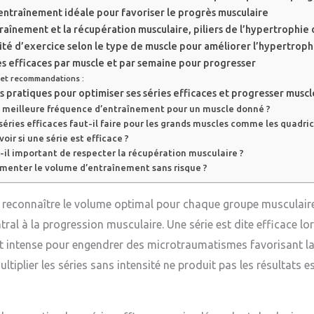
entraînement idéale pour favoriser le progrès musculaire
aînement et la récupération musculaire, piliers de l’hypertrophie
ité d’exercice selon le type de muscle pour améliorer l’hypertroph
s efficaces par muscle et par semaine pour progresser
 et recommandations :
ls pratiques pour optimiser ses séries efficaces et progresser muscl
a meilleure fréquence d’entraînement pour un muscle donné ?
éries efficaces faut-il faire pour les grands muscles comme les quadric
ir si une série est efficace ?
-il important de respecter la récupération musculaire ?
menter le volume d’entraînement sans risque ?
nt reconnaître le volume optimal pour chaque groupe musculair
tral à la progression musculaire. Une série est dite efficace lo
t intense pour engendrer des microtraumatismes favorisant la
multiplier les séries sans intensité ne produit pas les résultats