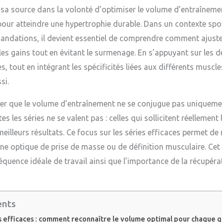
sa source dans la volonté d’optimiser le volume d’entraînem
pour atteindre une hypertrophie durable. Dans un contexte spor
andations, il devient essentiel de comprendre comment ajuste
 les gains tout en évitant le surmenage. En s’appuyant sur les d
s, tout en intégrant les spécificités liées aux différents muscl
si.
érer que le volume d’entraînement ne se conjugue pas uniquem
tes les séries ne se valent pas : celles qui sollicitent réelleme
eilleurs résultats. Ce focus sur les séries efficaces permet 
e optique de prise de masse ou de définition musculaire. Cet 
réquence idéale de travail ainsi que l’importance de la récupéra
ents
es efficaces : comment reconnaître le volume optimal pour chaque 