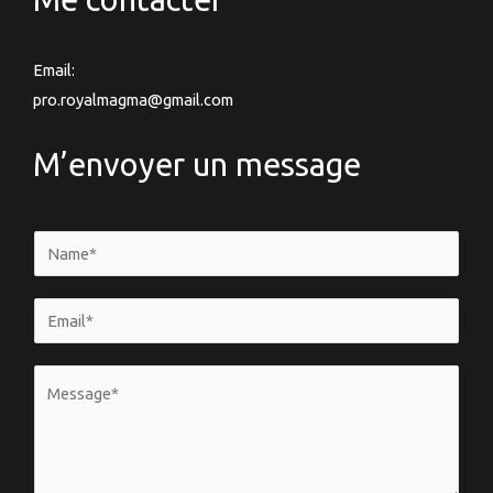
Email:
pro.royalmagma@gmail.com
M’envoyer un message
N
a
m
E
e
m
*
a
V
i
o
l
t
*
r