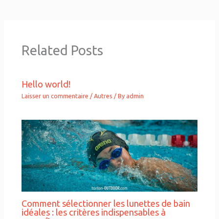
Related Posts
Hello world!
Laisser un commentaire
/
Autres
/ By
admin
Comment sélectionner les lunettes de bain
idéales : les critères indispensables à