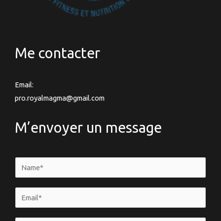
Me contacter
Email:
pro.royalmagma@gmail.com
M’envoyer un message
N
a
m
E
e
m
*
a