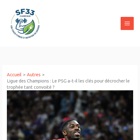
Aller
au
contenu
Accueil
Autres
Ligue des Champions : Le PSG a-t-il les clés pour décrocher le
trophée tant convoité ?