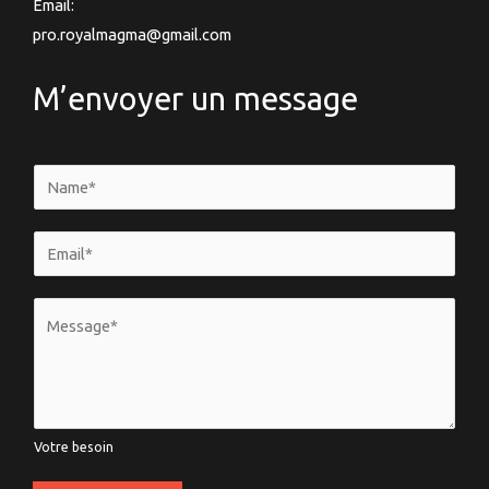
Email:
pro.royalmagma@gmail.com
M’envoyer un message
N
a
m
E
e
m
*
a
V
i
o
l
t
*
r
e
Votre besoin
b
e