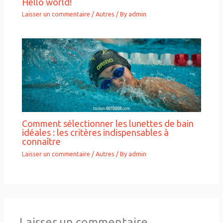
Hello world!
Laisser un commentaire
/
Autres
/ By
admin
Comment sélectionner les lunettes de bain
idéales : les critères indispensables à
connaître
Laisser un commentaire
/
Autres
/ By
admin
Laisser un commentaire