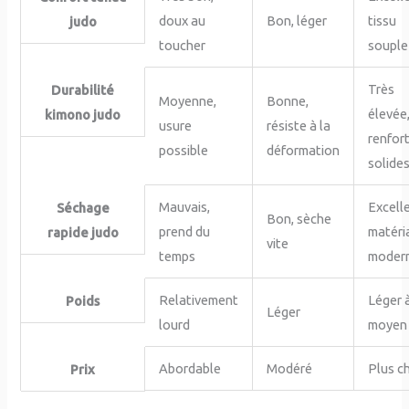
doux au
Bon, léger
tissu
judo
toucher
souple
Très
Durabilité
Moyenne,
Bonne,
élevée
kimono judo
usure
résiste à la
renfor
possible
déformation
solide
Mauvais,
Excelle
Séchage
Bon, sèche
prend du
matéri
rapide judo
vite
temps
moder
Relativement
Léger 
Poids
Léger
lourd
moyen
Abordable
Modéré
Plus c
Prix