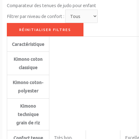
Comparateur des tenues de judo pour enfant
Filtrer par niveau de confort :
RÉINITIALISER FILTRES
Caractéristique
Kimono coton
classique
Kimono coton-
polyester
Kimono
technique
grain de riz
Très bon,
Excelle
Confort tenue