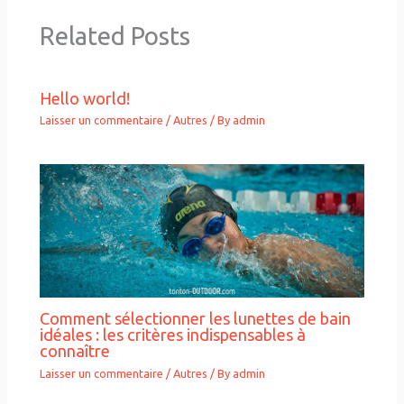
Related Posts
Hello world!
Laisser un commentaire
/
Autres
/ By
admin
Comment sélectionner les lunettes de bain
idéales : les critères indispensables à
connaître
Laisser un commentaire
/
Autres
/ By
admin