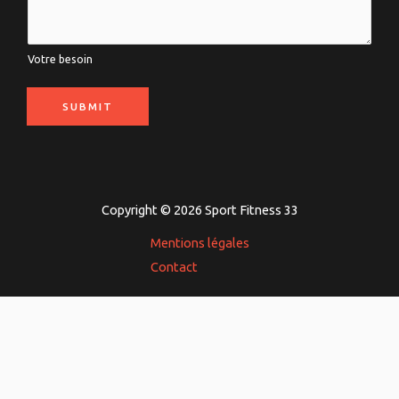
*
r
e
Votre besoin
b
e
SUBMIT
s
o
i
n
Copyright © 2026 Sport Fitness 33
*
Mentions légales
Contact