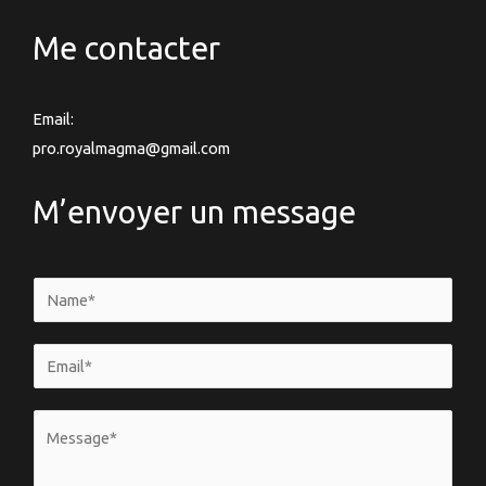
Me contacter
Email:
pro.royalmagma@gmail.com
M’envoyer un message
N
a
m
E
e
m
*
a
V
i
o
l
t