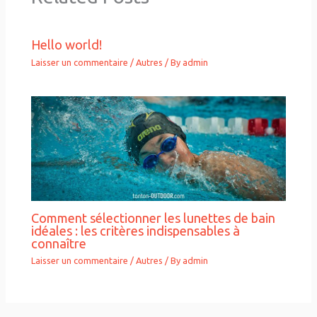
Hello world!
Laisser un commentaire
/
Autres
/ By
admin
Comment sélectionner les lunettes de bain
idéales : les critères indispensables à
connaître
Laisser un commentaire
/
Autres
/ By
admin