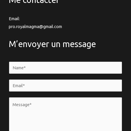
Email:
pro.royalmagma@gmail.com
M’envoyer un message
N
a
m
E
e
m
*
a
V
i
o
l
t
*
r