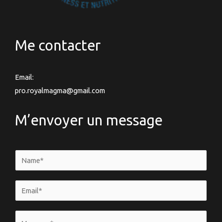
Me contacter
Email:
pro.royalmagma@gmail.com
M’envoyer un message
N
a
m
E
e
m
*
a
V