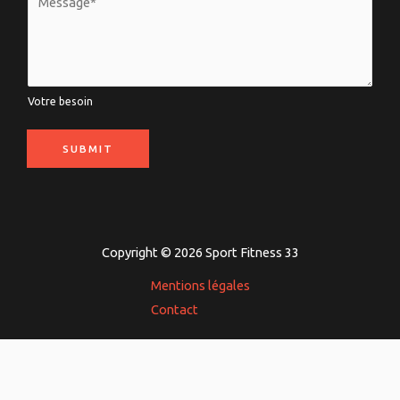
i
o
l
t
*
r
e
Votre besoin
b
e
SUBMIT
s
o
i
n
Copyright © 2026 Sport Fitness 33
*
Mentions légales
Contact