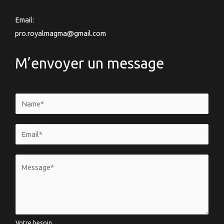
Email:
pro.royalmagma@gmail.com
M’envoyer un message
N
a
m
E
e
m
*
a
V
i
o
l
t
*
r
e
Votre besoin