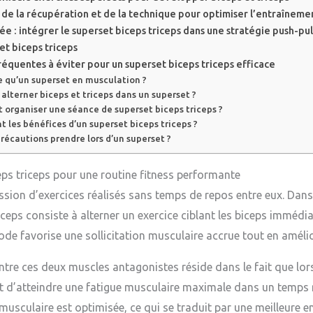
 de la récupération et de la technique pour optimiser l’entraîneme
e : intégrer le superset biceps triceps dans une stratégie push-pul
et biceps triceps
réquentes à éviter pour un superset biceps triceps efficace
e qu’un superset en musculation ?
alterner biceps et triceps dans un superset ?
organiser une séance de superset biceps triceps ?
t les bénéfices d’un superset biceps triceps ?
récautions prendre lors d’un superset ?
eps triceps pour une routine fitness performante
sion d’exercices réalisés sans temps de repos entre eux. Dans
iceps consiste à alterner un exercice ciblant les biceps immédi
hode favorise une sollicitation musculaire accrue tout en améli
tre ces deux muscles antagonistes réside dans le fait que lorsq
et d’atteindre une fatigue musculaire maximale dans un temps 
termusculaire est optimisée, ce qui se traduit par une meilleure