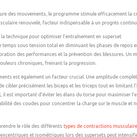
nature des mouvements, le programme stimule efficacement la c
culaire renouvelé, facteur indispensable à un progrès continu
 la technique pour optimiser l’entraînement en superset
le temps sous tension total en diminuant les phases de repos ent
ration des performances et la prévention des blessures. Un ma
douleurs chroniques, freinant la progression.
ents est également un facteur crucial. Une amplitude complèt
 cibler précisément les biceps et les triceps tout en limitant l
, il est important d’éviter les élans du torse pour maximiser l’
abilité des coudes pour concentrer la charge sur le muscle et 
prendre le rôle des différents
types de contractions musculair
xcentriques et isométriques lors des supersets peut intensifier