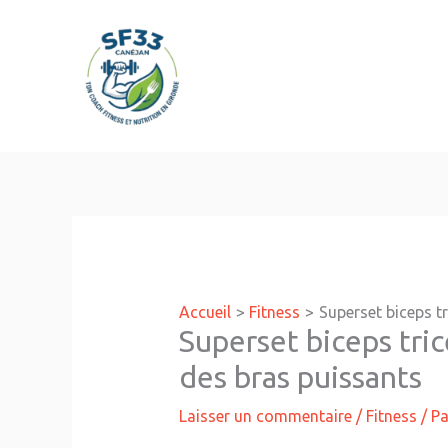
Aller
au
contenu
Accueil
Fitness
Superset biceps t
Superset biceps tri
des bras puissants
Laisser un commentaire
/
Fitness
/ P