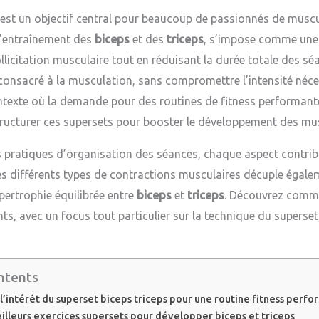
 est un objectif central pour beaucoup de passionnés de muscula
 l’entraînement des
biceps
et des
triceps
, s’impose comme une 
licitation musculaire tout en réduisant la durée totale des séan
nsacré à la musculation, sans compromettre l’intensité néces
texte où la demande pour des routines de fitness performantes 
ucturer ces supersets pour booster le développement des mus
s pratiques d’organisation des séances, chaque aspect contribu
différents types de contractions musculaires décuple égalem
pertrophie équilibrée entre
biceps
et
triceps
. Découvrez comme
s, avec un focus tout particulier sur la technique du superse
ntents
’intérêt du superset biceps triceps pour une routine fitness perf
eilleurs exercices supersets pour développer biceps et triceps