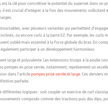
s est la clé pour concrétiser le potentiel du superset dans un
 il est crucial d’intégrer à la fois des mouvements sollicitant e
charges.
contournables, avec plusieurs variantes qui permettent d’engage
 inclinés, ou encore curls à la barre EZ. Par exemple, les curls
ouvent oublié mais essentiel à la force globale du bras. En co
t également participer à un développement harmonieux.
ment large et polyvalente. Les extensions triceps à la poulie so
 ou pompes en prise serrée, notamment, représentent un excelle
sion dans l’article
pompes prise serrée et large
. Ces derniers 
finition parfaite.
 différentes logiques : soit coupler un exercice de curl classi
s mouvements composés comme des tractions puis des dips, pour