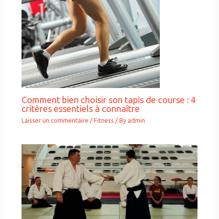
Comment bien choisir son tapis de course : 4
critères essentiels à connaître
Laisser un commentaire
/
Fitness
/ By
admin