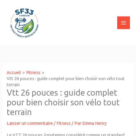
Aller
au
contenu
Accueil
Fitness
Vtt 26 pouces : guide complet pour bien choisir son vélo tout
terrain
Vtt 26 pouces : guide complet
pour bien choisir son vélo tout
terrain
Laisser un commentaire
/
Fitness
/ Par
Emma Henry
Le VTT 26 pouces, longtemps considéré comme un standard