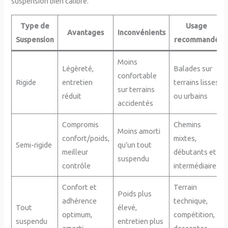
suspension bien calibré.
Type de
Usage
Avantages
Inconvénients
Suspension
recommandé
Moins
Légèreté,
Balades sur
confortable
Rigide
entretien
terrains lisses
sur terrains
réduit
ou urbains
accidentés
Compromis
Chemins
Moins amorti
confort/poids,
mixtes,
Semi-rigide
qu’un tout
meilleur
débutants et
suspendu
contrôle
intermédiaires
Confort et
Terrain
Poids plus
adhérence
technique,
Tout
élevé,
optimum,
compétition,
suspendu
entretien plus