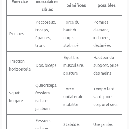
Exercice
musculaires
bénéfices
possibles
ciblés
Pectoraux,
Force du
Pompes
triceps,
haut du
diamant,
Pompes
épaules,
corps,
inclinées,
tronc
stabilité
déclinées
Équilibre
Hauteur du
Traction
Dos, biceps
musculaire,
support, prise
horizontale
posture
des mains
Quadriceps,
Force
Tempo lent,
Squat
fessiers,
unilatérale,
saut, poids
bulgare
ischio-
mobilité
corporel seul
jambiers
Fessiers,
Stabilité,
Une jambe,
ischio-