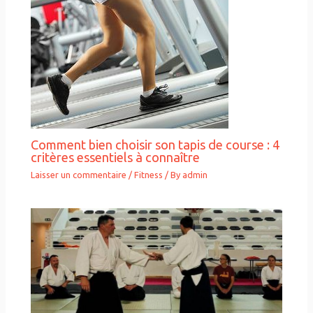
Comment bien choisir son tapis de course : 4
critères essentiels à connaître
Laisser un commentaire
/
Fitness
/ By
admin