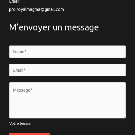
Email:
pro.royalmagma@gmail.com
M’envoyer un message
N
a
m
E
e
m
*
a
V
i
o
l
t
*
r
e
Votre besoin
b
e