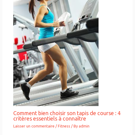
Comment bien choisir son tapis de course : 4
critères essentiels à connaître
Laisser un commentaire
/
Fitness
/ By
admin