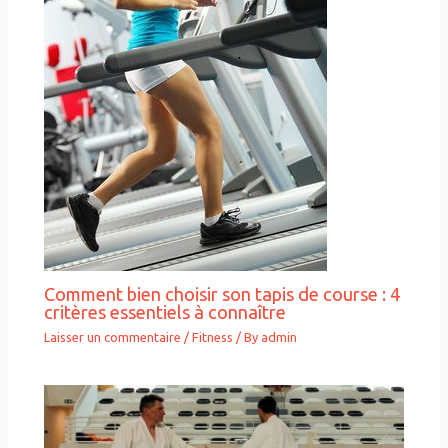
Comment bien choisir son tapis de course : 4
critères essentiels à connaître
Laisser un commentaire
/
Fitness
/ By
admin