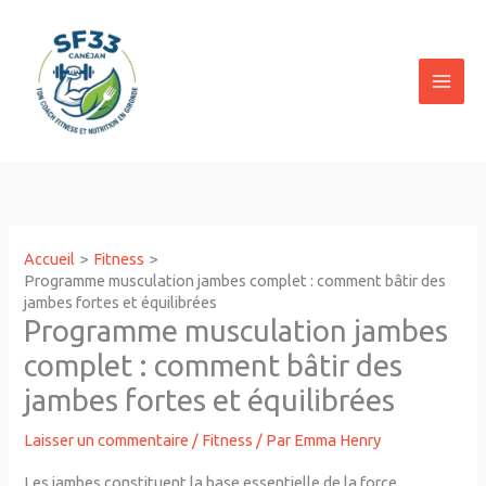
Aller
au
contenu
Accueil
Fitness
Programme musculation jambes complet : comment bâtir des
jambes fortes et équilibrées
Programme musculation jambes
complet : comment bâtir des
jambes fortes et équilibrées
Laisser un commentaire
/
Fitness
/ Par
Emma Henry
Les jambes constituent la base essentielle de la force