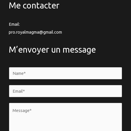
Me contacter
Email:
pro.royalmagma@gmail.com
M’envoyer un message
N
a
m
E
e
m
*
a
V
i
o
l
t
*
r