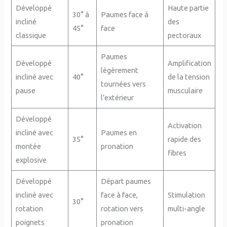
Développé
Haute partie
30° à
Paumes face à
incliné
des
45°
face
classique
pectoraux
Paumes
Développé
Amplification
légèrement
incliné avec
40°
de la tension
tournées vers
pause
musculaire
l’extérieur
Développé
Activation
incliné avec
Paumes en
35°
rapide des
montée
pronation
fibres
explosive
Développé
Départ paumes
incliné avec
face à face,
Stimulation
30°
rotation
rotation vers
multi-angle
poignets
pronation